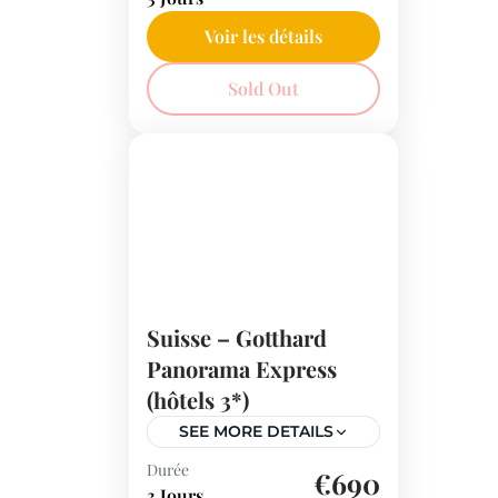
panoramique de 3 jours en
Suisse ! De St. Moritz à
Voir les détails
Zermatt, découvrez le
Suisse
Sold Out
Glacier Express et des
paysages alpins
époustouflants, avec des
vues inoubliables sur le
célèbre Matterhorn.
Suisse – Gotthard
Panorama Express
(hôtels 3*)
SEE MORE DETAILS
Durée
Embarquez pour un circuit
€690
3 Jours