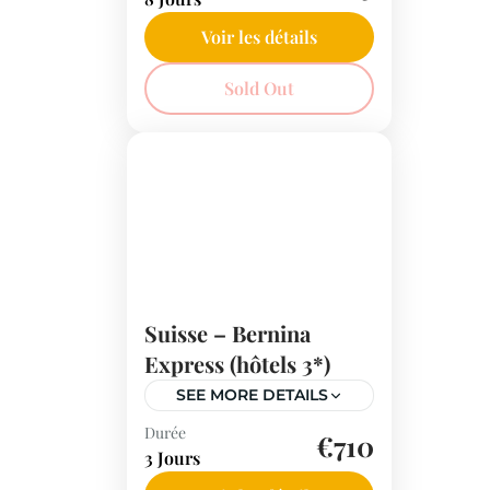
passant par les Yorkshire
Dales et North York Moors,
Voir les détails
découvrez la Grande-
Angleterre
Sold Out
Bretagne authentique.
Parcs nationaux, villages
historiques et visites
guidées au programme !
Suisse – Bernina
Express (hôtels 3*)
SEE MORE DETAILS
Durée
Embarquez à bord du
€710
3 Jours
Bernina Express, inscrit à