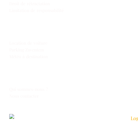
Droit de rétractation
Limitation de responsabilité
Extras
Location de voiture
Parking Zaventem
Météo à destination
Espace Voyages
Qui sommes-nous ?
Nous contacter
Suivez-nous