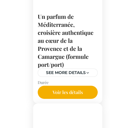
Un parfum de
Méditerranée,
croisière authentique
au cœur de la
Provence et de la
Camargue (formule
port/port)
SEE MORE DETAILS
Durée
De la Camargue à Sète,
découvrez des villes
Voir les détails
médiévales, des paysages
uniques et un patrimoine
historique d'exception.
Une immersion au cœur