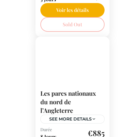
inoubliable de Lucerne à
Lugano. Entre croisière
Voir les détails
sur un bateau à vapeur et
Suisse
Sold Out
vues spectaculaires des
Alpes, vivez un séjour
exceptionnel au cœur de la
Suisse.
Les parcs nationaux
du nord de
l’Angleterre
SEE MORE DETAILS
Durée
De Manchester à York en
€885
8 Jours