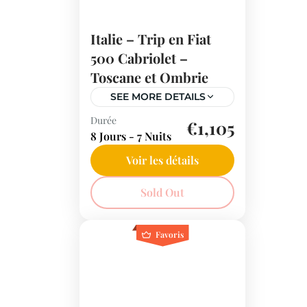
Italie – Trip en Fiat
500 Cabriolet –
Toscane et Ombrie
SEE MORE DETAILS
Durée
Depuis 1957, cette adorable
€1,105
8 Jours - 7 Nuits
petite voiture italienne se
démarque par son flair:
Voir les détails
piccola... ma grande. La
Italie
Sold Out
Fiat 500 Cabrio est la
petite décapotable de la...
Favoris