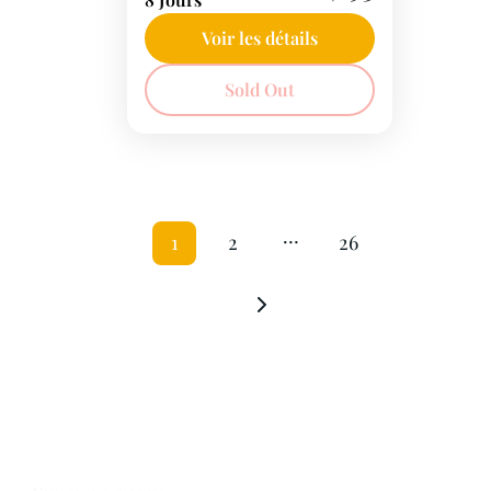
Danube Express,
découvrez des sites
Voir les détails
emblématiques d'Europe :
France
Sold Out
des vignobles de
Champagne aux palais
viennois, jusqu’aux
merveilles historiques de
Sofia et d’Istanbul.
…
1
2
26
Notre offre voyages