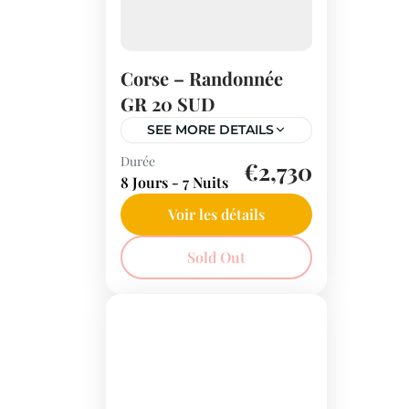
Corse – Randonnée
GR 20 SUD
SEE MORE DETAILS
Durée
Le GR 20 Sud est la partie
€2,730
8 Jours - 7 Nuits
la plus simple, ou plutôt
devrions nous dire "un peu
Voir les détails
moins difficile que la
Corse
Sold Out
partie nord". Ce n'est...