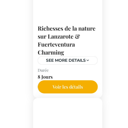
du Sud de la France.
Richesses de la nature
sur Lanzarote &
Fuerteventura
Charming
SEE MORE DETAILS
Durée
Explorez Lanzarote et
8 Jours
Fuerteventura lors d'un
circuit inoubliable de 7
Voir les détails
jours. Découvrez des
Espagne
paysages volcaniques, des
plages immaculées et des
sites culturels
emblématiques comme la