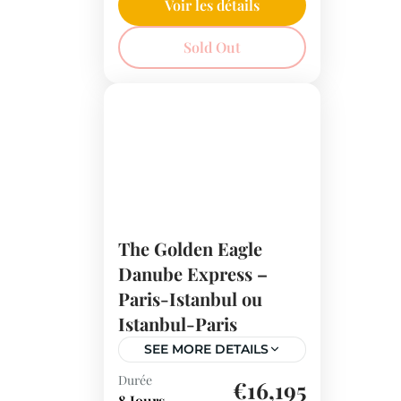
l’UNESCO, et traversez les
Voir les détails
Alpes suisses. Un voyage
Suisse
Sold Out
de St. Moritz à Lugano
vous attend, entre
montagnes enneigées et
villages pittoresques.
The Golden Eagle
Danube Express –
Paris-Istanbul ou
Istanbul-Paris
SEE MORE DETAILS
Durée
À bord du Golden Eagle
€16,195
8 Jours