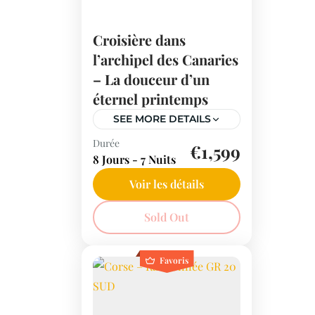
Croisière dans
l’archipel des Canaries
– La douceur d’un
éternel printemps
SEE MORE DETAILS
Durée
LANZAROTE
€1,599
8 Jours - 7 Nuits
- FUERTEVENTURA - GRANDE
CANARIE - LA GOMERA -
Voir les détails
LA PALMA - TENERIFE Un
Iles Canaries
Sold Out
superbe itinéraire qui vous
fera découvrir 6 îles de
Favoris
l’archipel en profitant
d’un...