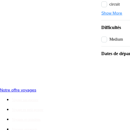
circuit
Show More
Difficultés
Medium
Dates de dépar
Notre offre voyages
Voyage sur-mesure
Voyage en petit groupe
Voyages et croisières
Voyages organisés