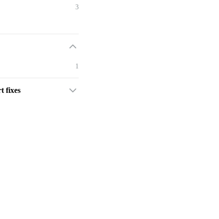
3
1
t fixes