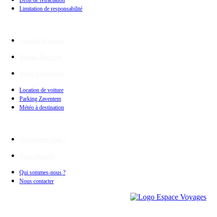
Droit de rétractation
Limitation de responsabilité
Extras
Location de voiture
Parking Zaventem
Météo à destination
Location de voiture
Parking Zaventem
Météo à destination
Espace Voyages
Qui sommes-nous ?
Nous contacter
Qui sommes-nous ?
Nous contacter
Suivez-nous