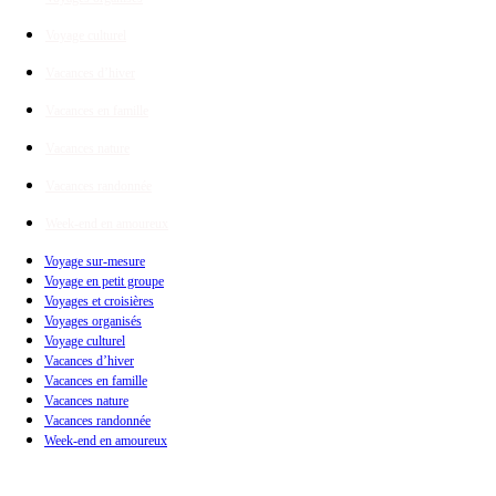
Voyage culturel
Vacances d’hiver
Vacances en famille
Vacances nature
Vacances randonnée
Week-end en amoureux
Voyage sur-mesure
Voyage en petit groupe
Voyages et croisières
Voyages organisés
Voyage culturel
Vacances d’hiver
Vacances en famille
Vacances nature
Vacances randonnée
Week-end en amoureux
Infos de voyage