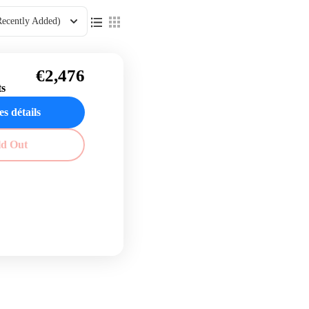
Recently Added)
€2,476
ts
es détails
ld Out