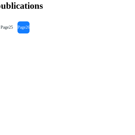
ublications
Page
25
Page
26