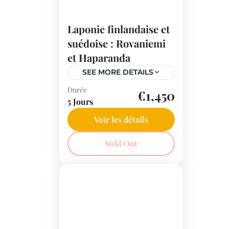
Laponie finlandaise et
suédoise : Rovaniemi
et Haparanda
SEE MORE DETAILS
Durée
Vivez un séjour hivernal
€1,450
5 Jours
magique en Laponie :
village du Père Noël, safari
Voir les détails
en husky, détente au spa
Finlande
Sold Out
du Cape East… Un voyage
aux mille merveilles de la
nature arctique !