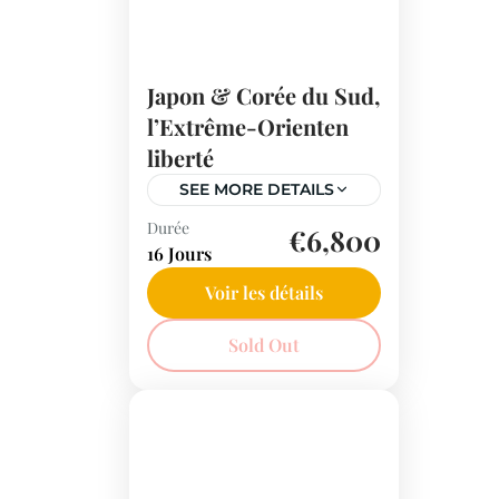
Japon & Corée du Sud,
l’Extrême-Orienten
liberté
SEE MORE DETAILS
Durée
Voyagez entre tradition et
€6,800
16 Jours
modernité avec ce circuit
au Japon et en Corée du
Voir les détails
Sud. Laissez-vous séduire
Corée du Sud
,
Japon
Sold Out
par les trésors culturels et
la beauté des paysages de
l'Extrême-Orient.