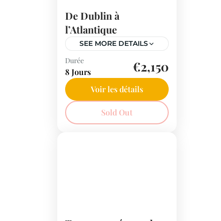
De Dublin à
l’Atlantique
SEE MORE DETAILS
Durée
Vivez une aventure
€2,150
8 Jours
inoubliable en Irlande
avec un circuit qui vous
Voir les détails
emmène des rues
Royaume-Uni
Sold Out
historiques de Dublin aux
paysages sauvages du
Connemara. Explorez des
sites mythiques tels que
les falaises de Moher, le
rocher de Cashel et
l'abbaye de Kylemore, et
laissez-vous charmer par