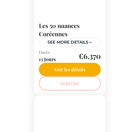
Les 50 nuances
Coréennes
SEE MORE DETAILS
Durée
Découvrez les trésors
€6,370
13 Jours
historiques et les paysages
fascinants de la Corée du
Voir les détails
Sud, avec des dates en
Sold Out
avril et octobre pour
profiter des saisons.