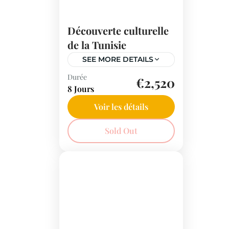
Découverte culturelle
de la Tunisie
SEE MORE DETAILS
Durée
La Tunisie, bien plus que
€2,520
8 Jours
des plages : plongez dans
son riche passé culturel
Voir les détails
avec ses trésors
Tunisie
Sold Out
archéologiques et son
héritage romain.