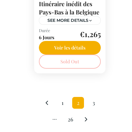
Itinéraire inédit des
Pays-Bas à la Belgique
SEE MORE DETAILS
Durée
De Volendam à Bruxelles,
€1,265
6 Jours
voyagez en croisière au
cœur de lieux
Voir les détails
emblématiques et
Pays-Bas
Sold Out
institutions
internationales. Une
aventure unique en
Europe vous attend.
1
2
3
…
26