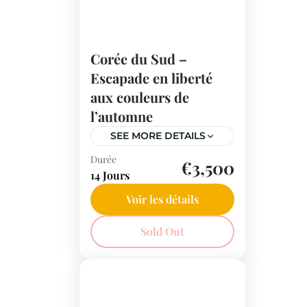
Corée du Sud –
Escapade en liberté
aux couleurs de
l’automne
SEE MORE DETAILS
Durée
Partez à la découverte de
€3,500
14 Jours
la Corée du Sud en
automne ! Séoul,
Voir les détails
Seoraksan, Busan et
Corée du Sud
Sold Out
Gyeongju vous dévoilent
des trésors naturels et
culturels, sublimés par les
couleurs éclatantes de la