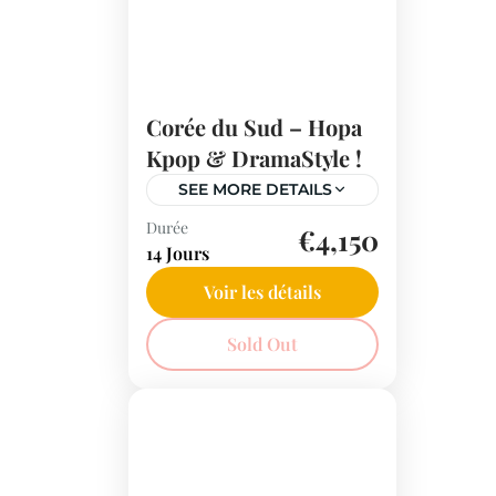
saison.
Corée du Sud – Hopa
Kpop & DramaStyle !
SEE MORE DETAILS
Durée
Partez à l'aventure en
€4,150
14 Jours
Corée du Sud à travers un
voyage captivant où K-
Voir les détails
pop, histoire et nature se
Corée du Sud
Sold Out
rencontrent. Explorez
Séoul, l'île de Nami,
Gyeongju et plus encore !