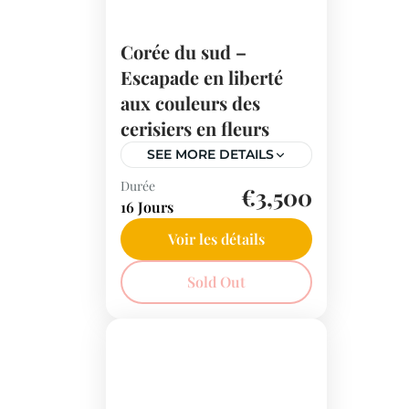
Corée du sud –
Escapade en liberté
aux couleurs des
cerisiers en fleurs
SEE MORE DETAILS
Durée
Explorez la Corée du Sud
€3,500
16 Jours
pendant la saison des
cerisiers en fleurs !
Voir les détails
Admirez Séoul, Jeju, Busan
Corée du Sud
Sold Out
et Jinhae où la nature se
transforme en un
spectacle de pétales roses.
Un voyage printanier
inoubliable.