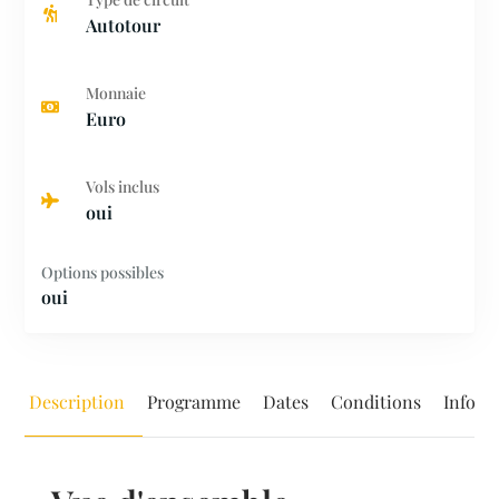
Autotour
Monnaie
Euro
Vols inclus
oui
Options possibles
oui
Description
Programme
Dates
Conditions
Inform