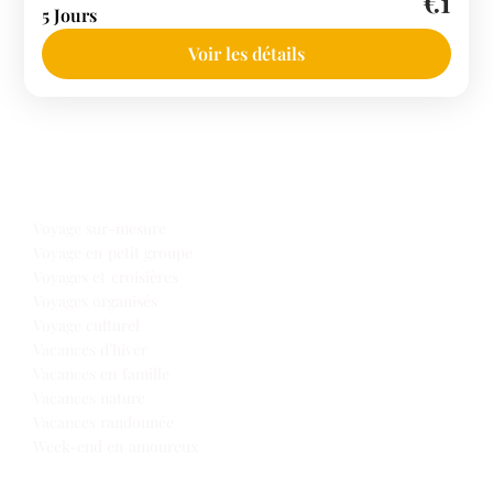
€1
5 Jours
Voir les détails
Notre offre voyages
Voyage sur-mesure
Voyage en petit groupe
Voyages et croisières
Voyages organisés
Voyage culturel
Vacances d’hiver
Vacances en famille
Vacances nature
Vacances randonnée
Week-end en amoureux