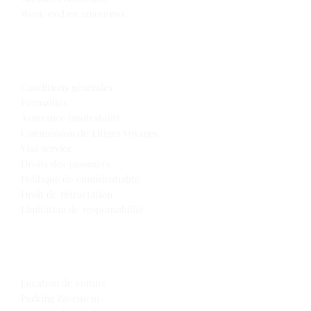
Week-end en amoureux
Infos de voyage
Conditions générales
Formalités
Assurance insolvabilité
Commission de Litiges Voyages
Visa service
Droits des passagers
Politique de confidentialité
Droit de rétractation
Limitation de responsabilité
Extras
Location de voiture
Parking Zaventem