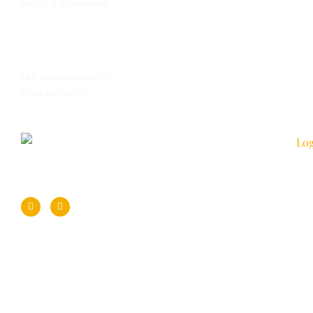
Météo à destination
Espace Voyages
Qui sommes-nous ?
Nous contacter
Suivez-nous