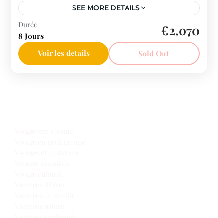
SEE MORE DETAILS
Italie
Durée
€2,070
8 Jours
Voir les détails
Sold Out
Notre offre voyages
Voyage sur-mesure
Voyage en petit groupe
Voyages et croisières
Voyages organisés
Voyage culturel
Vacances d’hiver
Vacances en famille
Vacances nature
Vacances randonnée