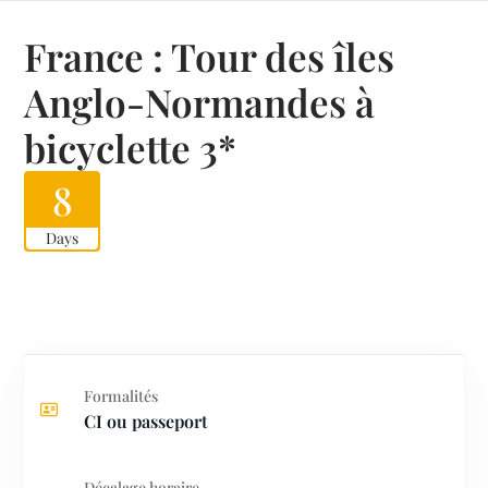
France : Tour des îles
Anglo-Normandes à
bicyclette 3*
8
Days
Formalités
CI ou passeport
Décalage horaire