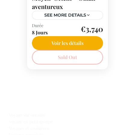
aventureux
SEE MORE DETAILS
Durée
Voyage individuel de 9 jours
€3,740
8 Jours
avec chauffeur. Départ: tous
les jours. Minimum 2
Voir les détails
participants.
Moyen-Orient
Sold Out
Notre offre voyages
Voyage sur-mesure
Voyage en petit groupe
Voyages et croisières
Voyages organisés