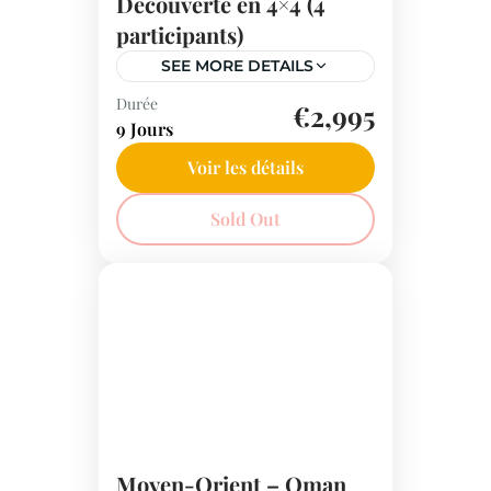
Découverte en 4×4 (4
participants)
SEE MORE DETAILS
Durée
Partez pour un voyage
€2,995
9 Jours
inoubliable en Oman lors de
ce circuit de 9 jours en 4x4
Voir les détails
avec chauffeur. Découvrez les
Moyen-Orient
Sold Out
trésors de Mascate, explorez
les montagnes de Hadjar,
parcourez les dunes des
Wahiba Sands, détendez-vous
sur les plages de Fins et vivez
une aventure unique en
découvrant la culture et les
paysages variés d'Oman.
Moyen-Orient – Oman