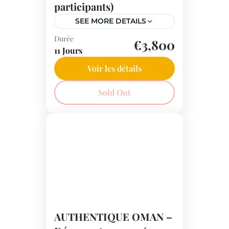
participants)
SEE MORE DETAILS
Durée
Explorez Oman lors de ce
€3,800
11 Jours
circuit de 11 jours avec
chauffeur. Découvrez la
Voir les détails
capitale Mascate, les
Moyen-Orient
Sold Out
montagnes majestueuses, le
désert fascinant des Wahiba
Sands, les fjords pittoresques
et bien plus encore. Une
aventure exceptionnelle vous
attend pour découvrir la
diversité de ce pays.
AUTHENTIQUE OMAN –