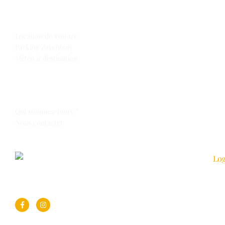
Extras
Location de voiture
Parking Zaventem
Météo à destination
Espace Voyages
Qui sommes-nous ?
Nous contacter
Suivez-nous