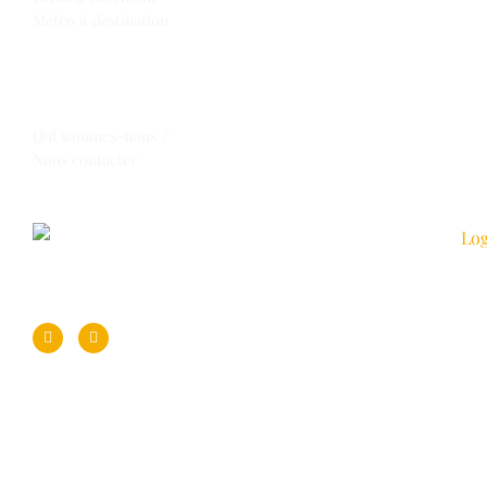
Météo à destination
Espace Voyages
Qui sommes-nous ?
Nous contacter
Suivez-nous