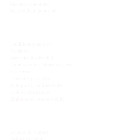
Vacances randonnée
Week-end en amoureux
Infos de voyage
Conditions générales
Formalités
Assurance insolvabilité
Commission de Litiges Voyages
Visa service
Droits des passagers
Politique de confidentialité
Droit de rétractation
Limitation de responsabilité
Extras
Location de voiture
Parking Zaventem