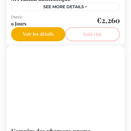
SEE MORE DETAILS
Sri Lanka
Durée
€2,260
9 Jours
Voir les détails
Sold Out
L’empire des pharaons promo