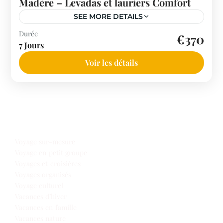
Madère – Levadas et lauriers Comfort
SEE MORE DETAILS
Portugal
Durée
€370
7 Jours
Voir les détails
Notre offre voyages
Voyage sur-mesure
Voyage en petit groupe
Voyages et croisières
Voyages organisés
Voyage culturel
Vacances d’hiver
Vacances en famille
Vacances nature