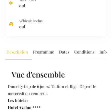
oui
Véhicule inclus
oui
Description
Programme
Dates
Conditions
Inform
Vue d'ensemble
Duo city trip de 6 jours: Tallinn et Riga. Départ le
mercredi ou vendredi.
Les hôtels :
Hotel Avalon ****