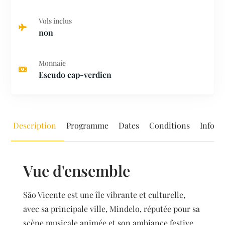
Vols inclus
non
Monnaie
Escudo cap-verdien
Description
Programme
Dates
Conditions
Inform
Vue d'ensemble
São Vicente est une île vibrante et culturelle,
avec sa principale ville, Mindelo, réputée pour sa
scène musicale animée et son ambiance festive.