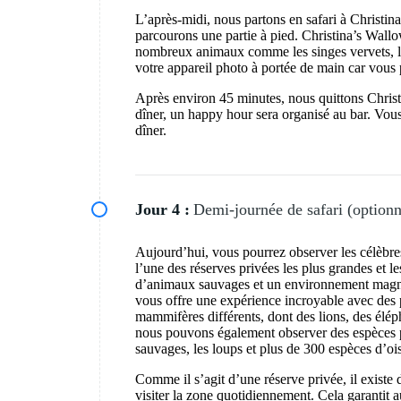
L’après-midi, nous partons en safari à Christi
parcourons une partie à pied. Christina’s Wall
nombreux animaux comme les singes vervets, les
votre appareil photo à portée de main car vous 
Après environ 45 minutes, nous quittons Christ
dîner, un happy hour sera organisé au bar. Vous
dîner.
Jour 4 :
Demi-journée de safari (optionne
Aujourd’hui, vous pourrez observer les célèbre
l’une des réserves privées les plus grandes et l
d’animaux sauvages et un environnement magni
vous offre une expérience incroyable avec des 
mammifères différents, dont des lions, des éléph
nous pouvons également observer des espèces plu
sauvages, les loups et plus de 300 espèces d’oi
Comme il s’agit d’une réserve privée, il existe 
visiter la zone quotidiennement. Cela garantit 