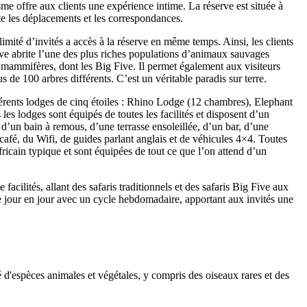
me offre aux clients une expérience intime. La réserve est située à
e les déplacements et les correspondances.
mité d’invités a accès à la réserve en même temps. Ainsi, les clients
rve abrite l’une des plus riches populations d’animaux sauvages
 mammifères, dont les Big Five. Il permet également aux visiteurs
 de 100 arbres différents. C’est un véritable paradis sur terre.
férents lodges de cinq étoiles : Rhino Lodge (12 chambres), Elephant
s lodges sont équipés de toutes les facilités et disposent d’un
, d’un bain à remous, d’une terrasse ensoleillée, d’un bar, d’une
 café, du Wifi, de guides parlant anglais et de véhicules 4×4. Toutes
ricain typique et sont équipées de tout ce que l’on attend d’un
 facilités, allant des safaris traditionnels et des safaris Big Five aux
e jour en jour avec un cycle hebdomadaire, apportant aux invités une
é d'espèces animales et végétales, y compris des oiseaux rares et des