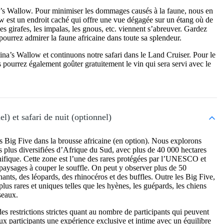
na’s Wallow. Pour minimiser les dommages causés à la faune, nous en
ow est un endroit caché qui offre une vue dégagée sur un étang où de
 girafes, les impalas, les gnous, etc. viennent s’abreuver. Gardez
pourrez admirer la faune africaine dans toute sa splendeur.
ina’s Wallow et continuons notre safari dans le Land Cruiser. Pour le
 pourrez également goûter gratuitement le vin qui sera servi avec le
l) et safari de nuit (optionnel)
s Big Five dans la brousse africaine (en option). Nous explorons
es plus diversifiées d’Afrique du Sud, avec plus de 40 000 hectares
fique. Cette zone est l’une des rares protégées par l’UNESCO et
paysages à couper le souffle. On peut y observer plus de 50
ants, des léopards, des rhinocéros et des buffles. Outre les Big Five,
s rares et uniques telles que les hyènes, les guépards, les chiens
seaux.
des restrictions strictes quant au nombre de participants qui peuvent
aux participants une expérience exclusive et intime avec un équilibre