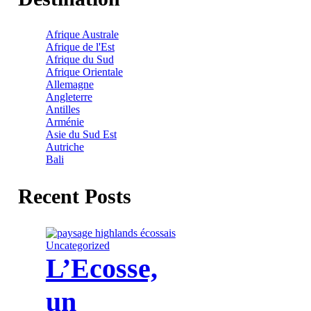
Afrique Australe
Afrique de l'Est
Afrique du Sud
Afrique Orientale
Allemagne
Angleterre
Antilles
Arménie
Asie du Sud Est
Autriche
Bali
Recent Posts
Uncategorized
L’Ecosse,
un