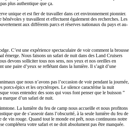
 a pas plus authentique que ça.
erve unique et est fier de travailler dans cet environnement pionnier.
 bénévoles y travaillent et effectuent également des recherches. Les
uvertement aux différents parcs et réserves nationaux du pays et au-
 lodge. C’est une expérience spectaculaire de voir comment la brousse
al émerge. Nous faisons un safari de nuit dans des Land Cruisers
Nous devons solliciter tous nos sens, nos yeux et nos oreilles en
ont une paire d’yeux se reflétant dans la lumière. Il s’agit d’une
nimaux que nous n’avons pas l’occasion de voir pendant la journée,
s porcs-épics et les oryctéropes. Le silence caractérise la nuit
orsque vous entendez des sons qui vous font penser que le buisson ”
la marque d’un safari de nuit.
intstone. La lumière du feu de camp nous accueille et nous profitons
stique que de s’asseoir dans l’obscurité, à la seule lumière du feu de
re de vin rouge. Quand tout le monde est prêt, nous continuons notre
use complétera votre safari et ne doit absolument pas être manquée.