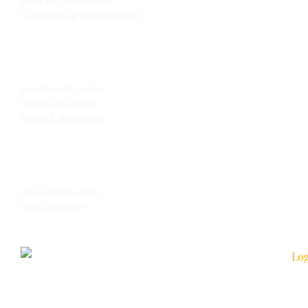
Droit de rétractation
Limitation de responsabilité
Extras
Location de voiture
Parking Zaventem
Météo à destination
Espace Voyages
Qui sommes-nous ?
Nous contacter
Suivez-nous