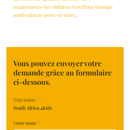
requirements-for-children-travelling-through-
south-african-ports-of-entry
.
Vous pouvez envoyer votre
demande grâce au formulaire
ci-dessous.
Trip name:
*
South Africa 4Kids
Votre nom:
*