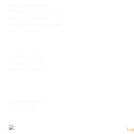
Droits des passagers
Politique de confidentialité
Droit de rétractation
Limitation de responsabilité
Extras
Location de voiture
Parking Zaventem
Météo à destination
Espace Voyages
Qui sommes-nous ?
Nous contacter