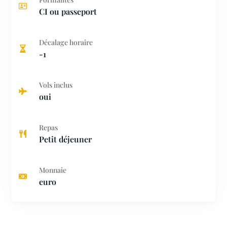
CI ou passeport
Décalage horaire
-1
Vols inclus
oui
Repas
Petit déjeuner
Monnaie
euro