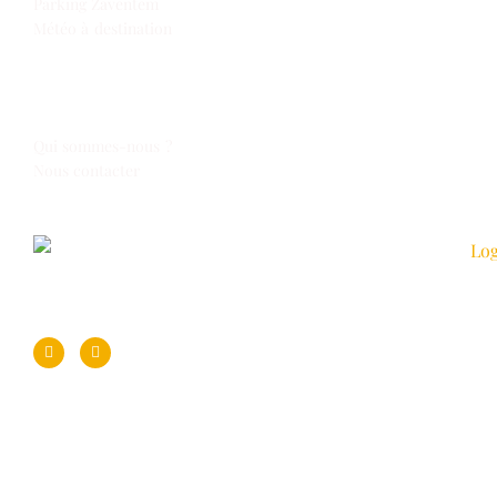
Parking Zaventem
Météo à destination
Espace Voyages
Qui sommes-nous ?
Nous contacter
Suivez-nous