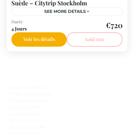
Suède – Citytrip Stockholm
SEE MORE DETAILS
Suède
Durée
€720
4 Jours
Voir les détails
Sold Out
Notre offre voyages
Voyage sur-mesure
Voyage en petit groupe
Voyages et croisières
Voyages organisés
Voyage culturel
Vacances d’hiver
Vacances en famille
Vacances nature