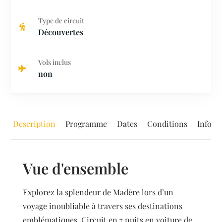
Type de circuit
Découvertes
Vols inclus
non
Description
Programme
Dates
Conditions
Inform
Vue d'ensemble
Explorez la splendeur de Madère lors d’un
voyage inoubliable à travers ses destinations
emblématiques. Circuit en 7 nuits en voiture de