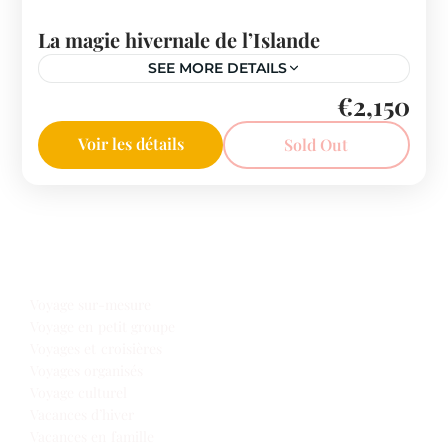
La magie hivernale de l’Islande
SEE MORE DETAILS
€2,150
Islande
Voir les détails
Sold Out
Notre offre voyages
Voyage sur-mesure
Voyage en petit groupe
Voyages et croisières
Voyages organisés
Voyage culturel
Vacances d’hiver
Vacances en famille