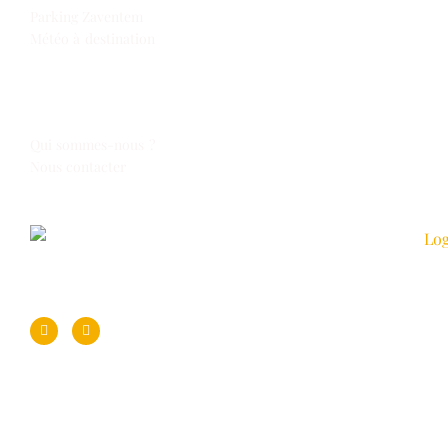
Parking Zaventem
Météo à destination
Espace Voyages
Qui sommes-nous ?
Nous contacter
Suivez-nous