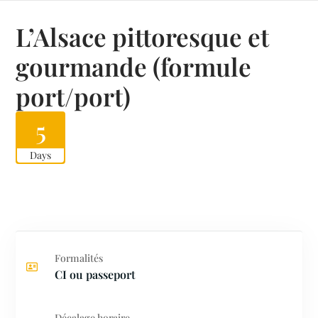
L’Alsace pittoresque et
gourmande (formule
port/port)
5
Days
Formalités
CI ou passeport
Décalage horaire