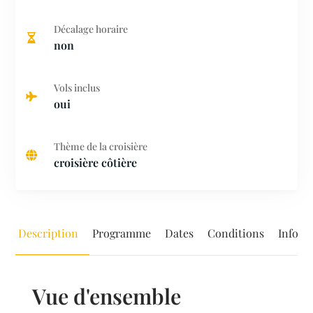
Décalage horaire
non
Vols inclus
oui
Thème de la croisière
croisière côtière
Description
Programme
Dates
Conditions
Inform
Vue d'ensemble