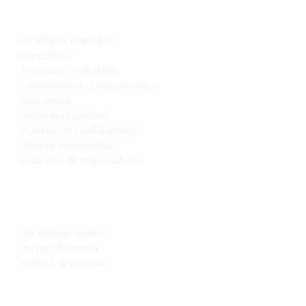
Infos de voyage
Conditions générales
Formalités
Assurance insolvabilité
Commission de Litiges Voyages
Visa service
Droits des passagers
Politique de confidentialité
Droit de rétractation
Limitation de responsabilité
Extras
Location de voiture
Parking Zaventem
Météo à destination