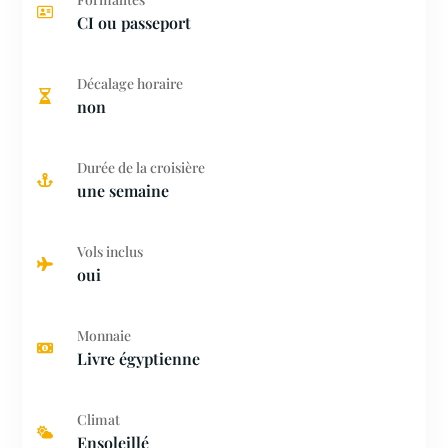
CI ou passeport
Décalage horaire
non
Durée de la croisière
une semaine
Vols inclus
oui
Monnaie
Livre égyptienne
Climat
Ensoleillé