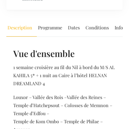
Description
Programme
Dates
Conditions
Inform
Vue d'ensemble
1 semaine croisière au fil du Nil à bord du M/S AL
KAHILA 5* + 1 nuit au Caire à l’hôtel HELNAN
DREAMLAND 4
Louxor – Vallée des Rois –Vallée des Reines –
Temple d’Hatchepsout – Colosses de Memnon –
Temple d’Edfou –
Temple de Kom Ombo – Temple de Philae –