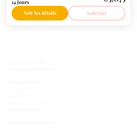
14 Jours
Voir les détails
Sold Out
Notre offre voyages
Voyage sur-mesure
Voyage en petit groupe
Voyages et croisières
Voyages organisés
Voyage culturel
Vacances d’hiver
Vacances en famille
Vacances nature
Vacances randonnée
Week-end en amoureux