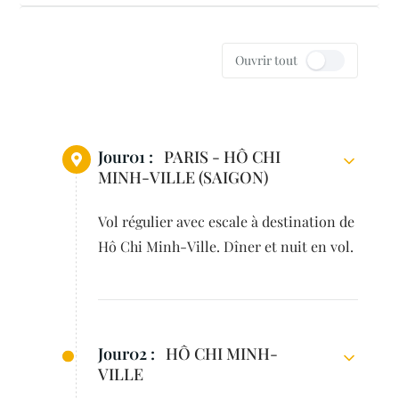
Ouvrir tout
Jour01 :
PARIS - HÔ CHI
MINH-VILLE (SAIGON)
Vol régulier avec escale à destination de
Hô Chi Minh-Ville. Dîner et nuit en vol.
Jour02 :
HÔ CHI MINH-
VILLE