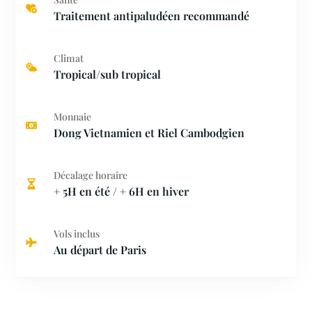
Traitement antipaludéen recommandé
Climat
Tropical/sub tropical
Monnaie
Dong Vietnamien et Riel Cambodgien
Décalage horaire
+ 5H en été / + 6H en hiver
Vols inclus
Au départ de Paris