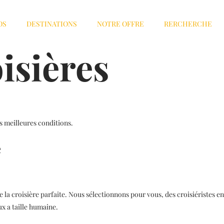
OS
DESTINATIONS
NOTRE OFFRE
RERCHERCHE
isières
es meilleures conditions.
e
 la croisière parfaite. Nous sélectionnons pour vous, des croisiéristes e
ux a taille humaine.