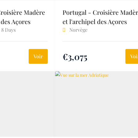
Croisière Madère
Portugal - Croisière Madè
l des Açores
et l'archipel des Açores
8 Days
Norvège
€
3,075
Voir
Voi