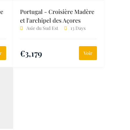
re
Portugal - Croisière Madère
et l'archipel des Açores
Asie du Sud Est
13 Days
€
3,179
r
Voir