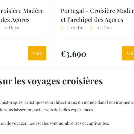
Croisière Madère
Portugal - Croisière Madè
l des Açores
et l'archipel des Açores
11 Days
Croatie
10 Days
€
3,690
Voir
Voi
r les voyages croisières
 historiques, artistiques et architecturaux du monde dans l’environnement p
s de vous laisser emporter vers de belles expériences.
façon de voyager. Les escales sont nombreuses et captivantes.