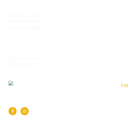
Extras
Location de voiture
Parking Zaventem
Météo à destination
Espace Voyages
Qui sommes-nous ?
Nous contacter
Suivez-nous