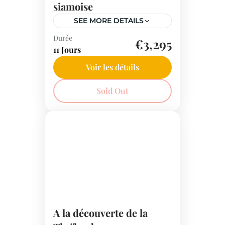
siamoise
SEE MORE DETAILS
Durée
Découvrez la Thaïlande en 11
€3,295
11 Jours
jours, de Bangkok à Chiang
Mai. Visitez des temples
Voir les détails
anciens, des marchés flottants
Thaïlande
Sold Out
animés et explorez des sites
historiques enchanteurs. Un
voyage inoubliable vous
attend.
A la découverte de la