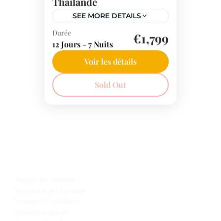
Thaïlande
SEE MORE DETAILS
Durée
Des temples majestueux à une
€1,799
12 Jours - 7 Nuits
cuisine délicieuse, découvrez
des paysages à couper le
Voir les détails
souffle. Préparez-vous à être
Thaïlande
Sold Out
enchanté et à créer des
souvenirs inoubliables.
Notre offre voyages
Voyage sur-mesure
Voyage en petit groupe
Voyages et croisières
Voyages organisés