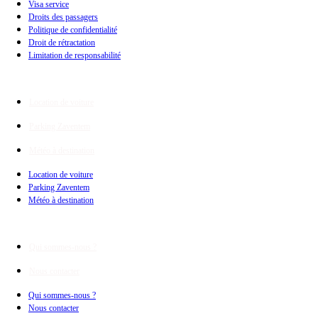
Visa service
Droits des passagers
Politique de confidentialité
Droit de rétractation
Limitation de responsabilité
Extras
Location de voiture
Parking Zaventem
Météo à destination
Location de voiture
Parking Zaventem
Météo à destination
Espace Voyages
Qui sommes-nous ?
Nous contacter
Qui sommes-nous ?
Nous contacter