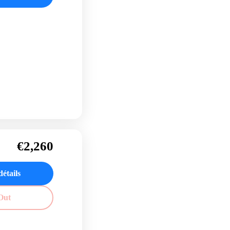
€2,260
détails
Out