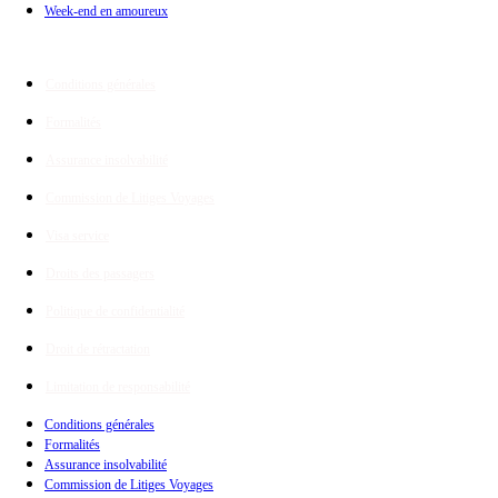
Week-end en amoureux
Infos de voyage
Conditions générales
Formalités
Assurance insolvabilité
Commission de Litiges Voyages
Visa service
Droits des passagers
Politique de confidentialité
Droit de rétractation
Limitation de responsabilité
Conditions générales
Formalités
Assurance insolvabilité
Commission de Litiges Voyages