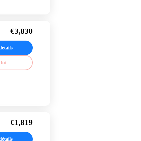
€3,830
détails
Out
€1,819
détails