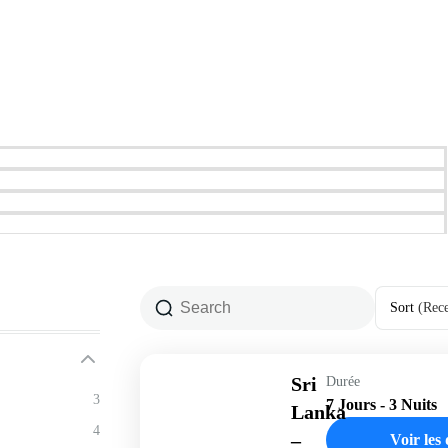
Sort
(Rec
Sri
Durée
3
7 Jours - 3 Nuits
Lanka
4
–
Voir les 