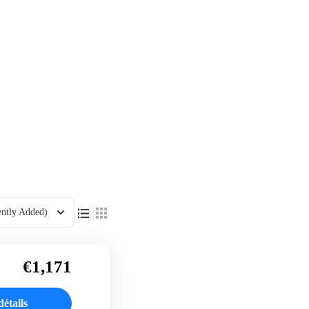
ently Added)
€1,171
détails