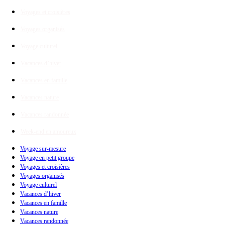
Voyages et croisières
Voyages organisés
Voyage culturel
Vacances d’hiver
Vacances en famille
Vacances nature
Vacances randonnée
Week-end en amoureux
Voyage sur-mesure
Voyage en petit groupe
Voyages et croisières
Voyages organisés
Voyage culturel
Vacances d’hiver
Vacances en famille
Vacances nature
Vacances randonnée