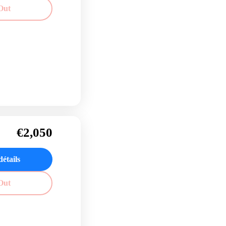
Out
€2,050
détails
Out