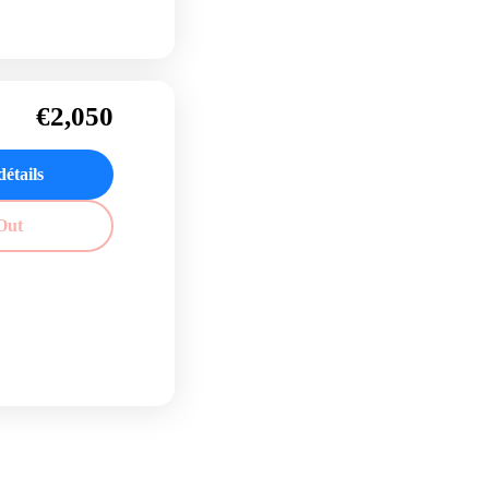
€2,050
détails
Out