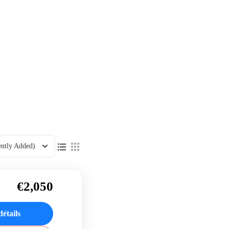
ently Added)
€2,050
détails