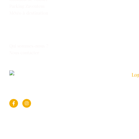
Parking Zaventem
Météo à destination
Espace Voyages
Qui sommes-nous ?
Nous contacter
Suivez-nous