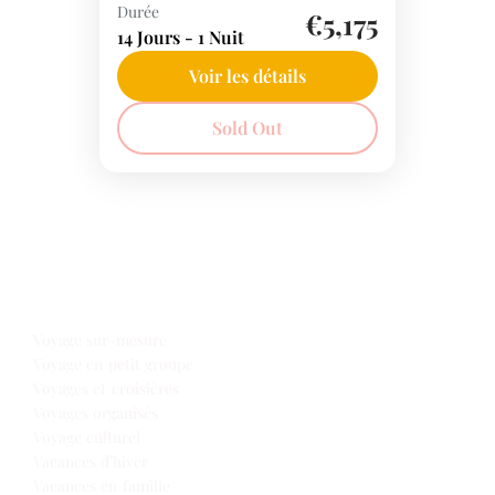
Durée
Circuit en privé de 14 jours.
€5,175
l'Ouganda.
14 Jours - 1 Nuit
Vous découvrez les plus
importantes réserves
Voir les détails
animalières du Kenya et de la
Afrique Orientale
Sold Out
Tanzanie avec un guide
francophone. Le safari...
Notre offre voyages
Voyage sur-mesure
Voyage en petit groupe
Voyages et croisières
Voyages organisés
Voyage culturel
Vacances d’hiver
Vacances en famille